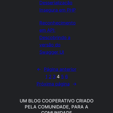
Desserialização
Insegura em PHP
Reconhecimento
em API:
Descobrindo a
versão do
Swagger UI
←
Página anterior
1
2
3
4
5
6
Próxima página
→
UM BLOG COOPERATIVO CRIADO
PELA COMUNIDADE, PARA A
COMUNIDADE