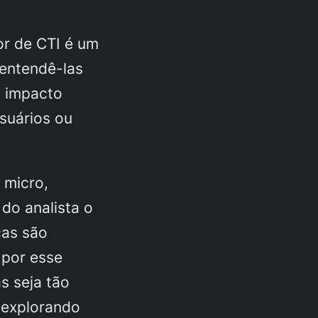
or de CTI é um
 entendê-las
o impacto
suários ou
 micro,
do analista o
ças são
 por esse
s seja tão
 explorando