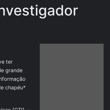
nvestigador
ve ter
de grande
informação
de chapéu*
icas (CTI), –