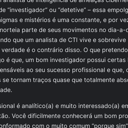
de “investigador” ou “detetive” – essa empo
nigmas e mistérios é uma constante, e por ve
norteia parte de seus movimentos no dia-a-
endo que um analista de CTI vive e sobreviv
a verdade é o contrário disso. O que pretendo
go é que, um bom investigador possui certas 
ensáveis ao seu sucesso profissional e que,
s se tornam traços quase que totalmente abs
dade.
sional é analítico(a) e muito interessado(a) 
tão. Você dificilmente conhecerá um bom prof
conformado com o muito comum “porque sim”