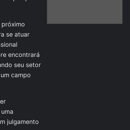
o próximo
a se atuar
sional
pre encontrará
ando seu setor
 é um campo
er
e uma
um julgamento