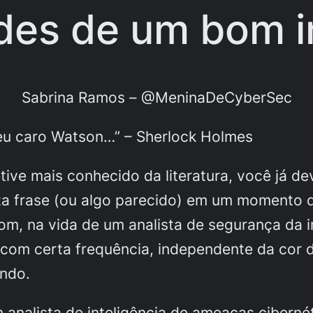
ades de um bom i
Sabrina Ramos – @MeninaDeCyberSec
eu caro Watson…” – Sherlock Holmes
etive mais conhecido da literatura, você já de
ta frase (ou algo parecido) em um momento 
om, na vida de um analista de segurança da 
 com certa frequência, independente da cor 
ando.
analista de inteligência de ameaças cibernét