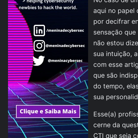
aqui no papel 
por decifrar e
sensação que 
não estou diz
sua intuição, 
com esse arti
que são indisp
do tempo, ela
sua personali
Esse(a) profis
cerne da ques
CTI que seja 