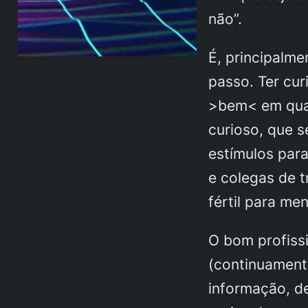
não”.
É, principalme
passo. Ter cu
>bem< em qual
curioso, que s
estímulos par
e colegas de t
fértil para me
O bom profissi
(continuamente
informação, d