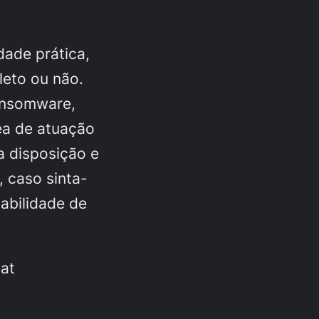
dade prática,
eto ou não.
ansomware
,
ea de atuação
a disposição e
, caso sinta-
abilidade de
eat