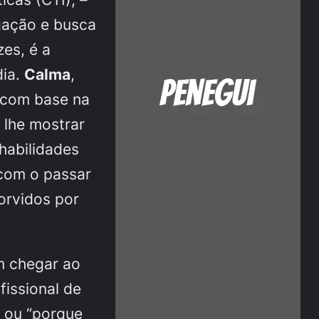
lgação e busca
zes, é a
dia.
Calma
,
e com base na
 lhe mostrar
habilidades
 com o passar
orvidos por
em chegar ao
issional de
 ou “porque