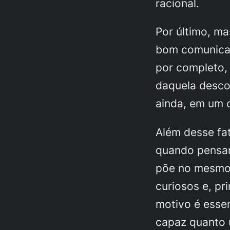
racional.
Por último, m
bom comunicad
por completo, 
daquela desco
ainda, em um 
Além desse fa
quando pensamo
põe no mesmo
curiosos e, pr
motivo é essen
capaz quanto 