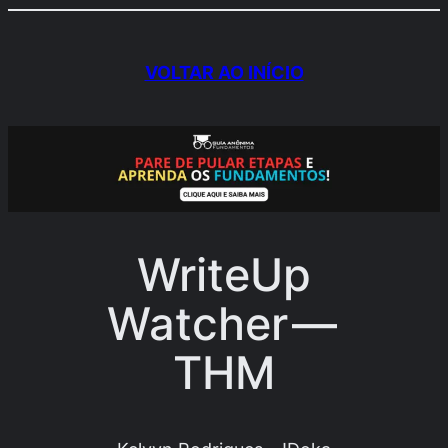
Pular
para
VOLTAR AO INÍCIO
o
conteúdo
WriteUp
Watcher —
THM