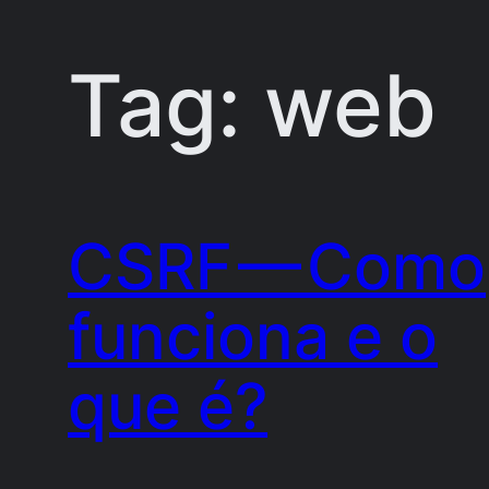
Tag:
web
Pular
para
o
conteúdo
CSRF — Como
funciona e o
que é?