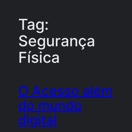
Tag:
Pular
para
Segurança
o
conteúdo
Física
O Acesso além
do mundo
digital