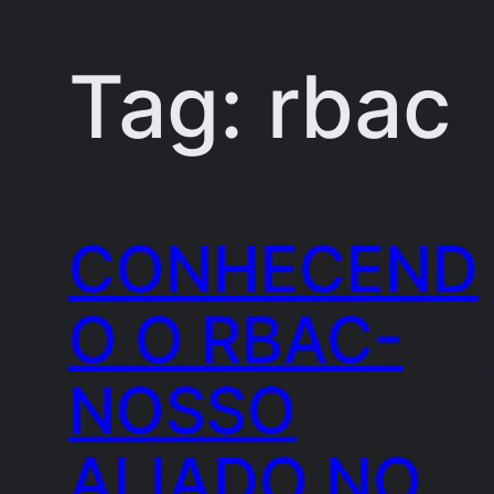
Tag:
rbac
Pular
para
o
conteúdo
CONHECEND
O O RBAC-
NOSSO
ALIADO NO